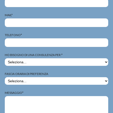
MAIL*
TELEFONO*
HO BISOGNO DI UNA CONSULENZA PER:*
FASCIA ORARIA DI PREFERENZA
MESSAGGIO*