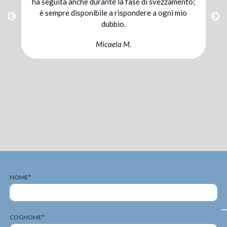
alla combinazione di un’alimentazione adeguata
e un’integrazione mirata ho raggiunto il mio
traguardo. Sono pienamente soddisfatta della
sinergia con cui abbiamo lavorato io, Williams e
il mio coach.
Chiara C.
NOME*
COGNOME*