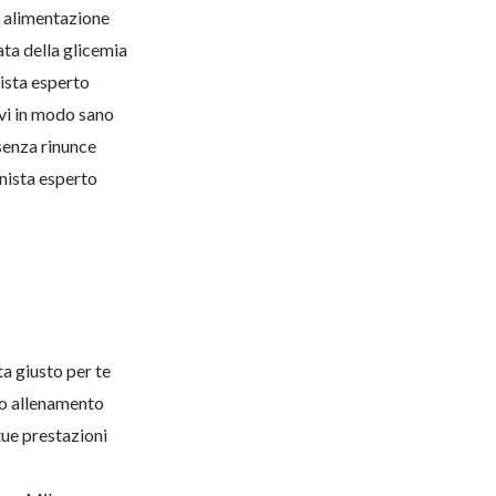
ua alimentazione
ta della glicemia
nista esperto
ivi in modo sano
senza rinunce
onista esperto
a giusto per te
tuo allenamento
tue prestazioni