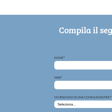
Compila il se
NOME*
MAIL*
HO BISOGNO DI UNA CONSULENZA PER:*