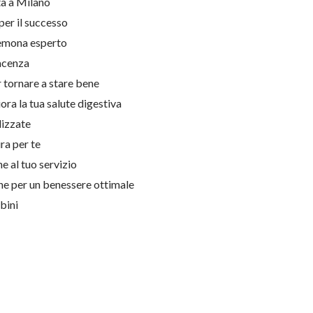
ta a Milano
per il successo
Cremona esperto
iacenza
r tornare a stare bene
ora la tua salute digestiva
lizzate
ra per te
ne al tuo servizio
one per un benessere ottimale
bini