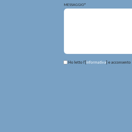
MESSAGGIO*
Ho letto l'[
informativa
] e acconsento 