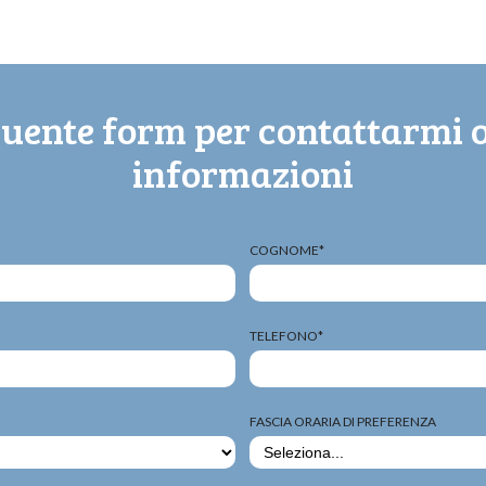
guente form per contattarmi 
informazioni
COGNOME*
TELEFONO*
FASCIA ORARIA DI PREFERENZA