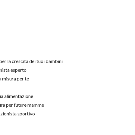
er la crescita dei tuoi bambini
onista esperto
u misura per te
tua alimentazione
sura per future mamme
izionista sportivo