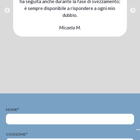
to;
alla combinazione di un’alimentazione adeguata
o
e un’integrazione mirata ho raggiunto il mio
traguardo. Sono pienamente soddisfatta della
sinergia con cui abbiamo lavorato io, Williams e
il mio coach.
Chiara C.
NOME*
COGNOME*