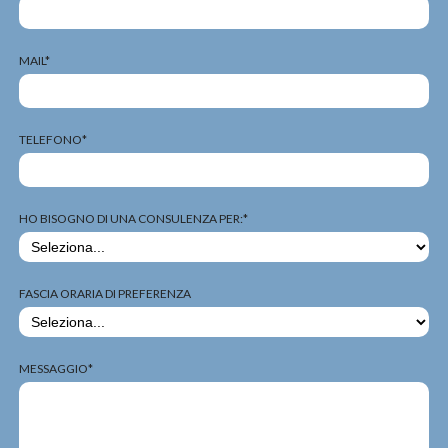
MAIL*
TELEFONO*
HO BISOGNO DI UNA CONSULENZA PER:*
FASCIA ORARIA DI PREFERENZA
MESSAGGIO*