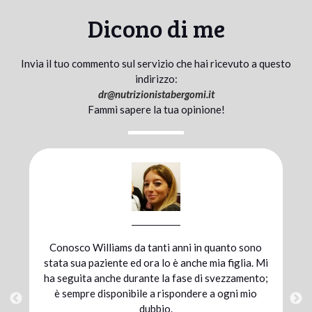
Dicono di me
Invia il tuo commento sul servizio che hai ricevuto a questo
indirizzo:
dr@
nutrizionistabergomi.it
Fammi sapere la tua opinione!
uanto sono
Mi sono affidata al dott. Bergomi durante
a figlia. Mi
preparazione atletica per una maratona; gr
svezzamento;
alla combinazione di un’alimentazione adeg
 ogni mio
e un’integrazione mirata ho raggiunto il 
traguardo. Sono pienamente soddisfatta d