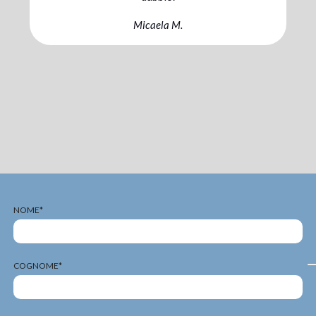
sinergia con cui abbiamo lavorato io, Willi
il mio coach.
Chiara C.
NOME*
COGNOME*