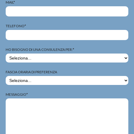
MAIL*
TELEFONO*
HO BISOGNO DI UNA CONSULENZA PER:*
FASCIA ORARIA DI PREFERENZA
MESSAGGIO*