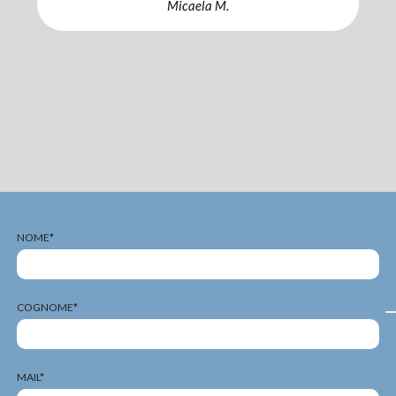
il mio coach.
Chiara C.
NOME*
COGNOME*
MAIL*