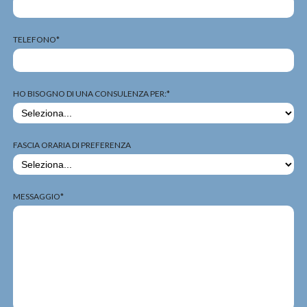
TELEFONO*
HO BISOGNO DI UNA CONSULENZA PER:*
FASCIA ORARIA DI PREFERENZA
MESSAGGIO*