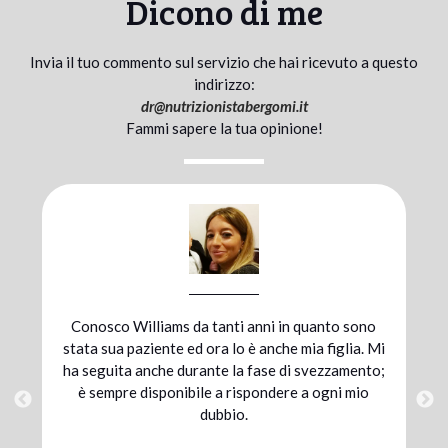
Dicono di me
Invia il tuo commento sul servizio che hai ricevuto a questo
indirizzo:
dr@
nutrizionistabergomi.it
Fammi sapere la tua opinione!
no
Mi sono affidata al dott. Bergomi durante la
 Mi
preparazione atletica per una maratona; grazie
to;
alla combinazione di un’alimentazione adeguata
o
e un’integrazione mirata ho raggiunto il mio
traguardo. Sono pienamente soddisfatta della
sinergia con cui abbiamo lavorato io, Williams e