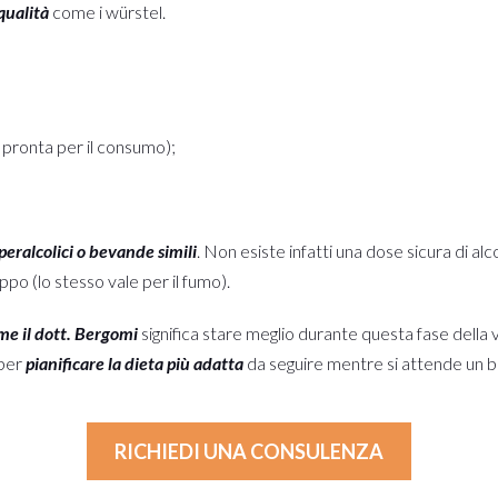
qualità
come i würstel.
à pronta per il consumo);
peralcolici o bevande simili
. Non esiste infatti una dose sicura di 
ppo (lo stesso vale per il fumo).
me il dott. Bergomi
significa stare meglio durante questa fase della v
 per
pianificare la dieta più adatta
da seguire mentre si attende un 
RICHIEDI UNA CONSULENZA