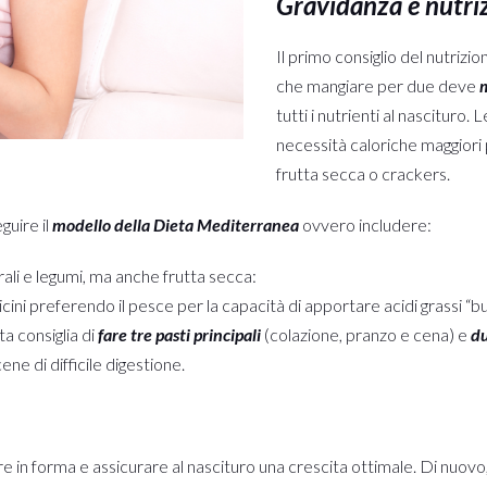
Gravidanza e nutriz
Il primo consiglio del nutrizio
che mangiare per due deve
tutti i nutrienti al nascitur
necessità caloriche maggiori p
frutta secca o crackers.
guire il
modello della Dieta Mediterranea
ovvero includere:
grali e legumi, ma anche frutta secca:
ini preferendo il pesce per la capacità di apportare acidi grassi “buo
ta consiglia di
fare tre pasti principali
(colazione, pranzo e cena) e
du
ne di difficile digestione.
e in forma e assicurare al nascituro una crescita ottimale. Di nuovo