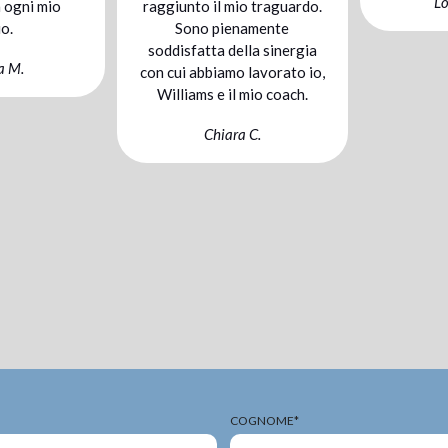
Lo staff BeFit
o il mio traguardo.
im
o pienamente
i
tta della sinergia
mo
bbiamo lavorato io,
s e il mio coach.
nut
Chiara C.
anc
m
ev
co
COGNOME*