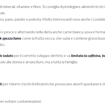
i minerali, vitamine e fibre. Si consiglia di privilegiare alimenti ricch
ale.
so, pane, patate e polenta. Molto interessanti sono anche i cosiddetti
e pesce e alternando nella dieta anche carne bianca, uova e forma
k spezza fame
come la frutta secca, che sazia e contiene grassi buoni
ici.
le iodato
per il corretto sviluppo del feto e va
limitata la caffeina,
o alla donna e al nascituro, ma a tutta la famiglia.
ti
per ridurre i rischi di infezioni che provocano aborti spontanei e dan
er evitare contaminazioni;