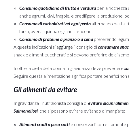
Consumo quotidiano di frutta e verdura
per la ricchezza d
anche agrumi, kiwi, fragole, e prediligere la produzione loc
Consumo di carboidrati ad ogni pasto
alternando pasta, ri
farro, avena, quinoa e grano saraceno.
Consumo di proteine a pranzo o a cena
preferendo legumi 
A queste indicazioni si aggiunge il consiglio di
consumare snac
snack e alimenti zuccherati e si devono preferire dolci sempl
Inoltre la dieta della donna in gravidanza deve prevedere
sa
Seguire questa alimentazione significa portare benefici non sol
Gli alimenti da evitare
In gravidanza il nutrizionista consiglia di
evitare alcuni alimen
Salmonellosi
, che si possono evirare evitando di mangiare:
Alimenti crudi o poco cotti
e conservarli correttamente p