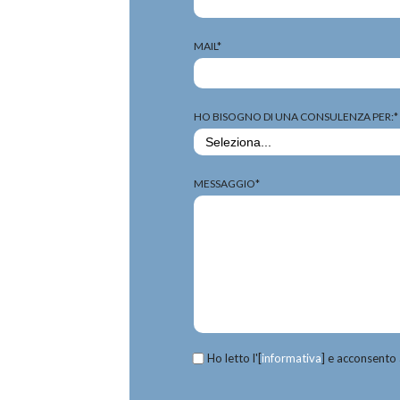
MAIL*
HO BISOGNO DI UNA CONSULENZA PER:*
MESSAGGIO*
Ho letto l'[
informativa
] e acconsento 