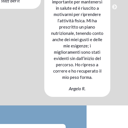
portante per mantenersi
ma grazie al suo aiuto è
n salute ed è riuscito a
stato più semplice e
tivarmi per riprendere
“gustoso” del previsto.
l’attività fisica. Mi ha
Assolutamente consigliato.
prescritto un piano
Anna B.
rizionale, tenendo conto
he dei miei gusti e delle
mie esigenze; i
iglioramenti sono stati
identi sin dall’inizio del
percorso. Ho ripreso a
rrere e ho recuperato il
mio peso forma.
Angelo R.