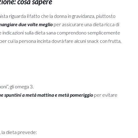
ione: cosa sapere
nista riguarda il fatto che la donna in gravidanza, piuttosto
mangiare due volte meglio
per assicurare una dieta ricca di
o. Le indicazioni sulla dieta sana comprendono semplicemente
er cui la persona incinta dovrà fare alcuni snack con frutta,
ni”, gli omega 3.
e spuntini a metà mattina e metà pomeriggio
per evitare
, la dieta prevede: