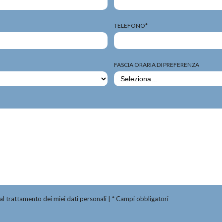
TELEFONO*
FASCIA ORARIA DI PREFERENZA
al trattamento dei miei dati personali | * Campi obbligatori