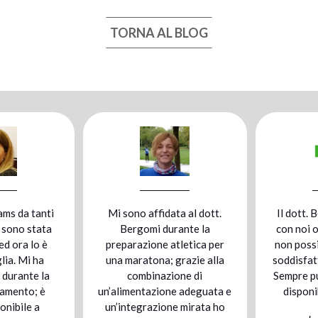
TORNA AL BLOG
 affidata al dott.
Il dott. Bergomi collabora
Q
omi durante la
con noi ormai da tre anni e
stu
ione atletica per
non possiamo che ritenerci
tona; grazie alla
soddisfatti del suo operato.
sme
binazione di
Sempre puntuale, educato e
ch
tazione adeguata e
disponibile con i clienti.
razione mirata ho