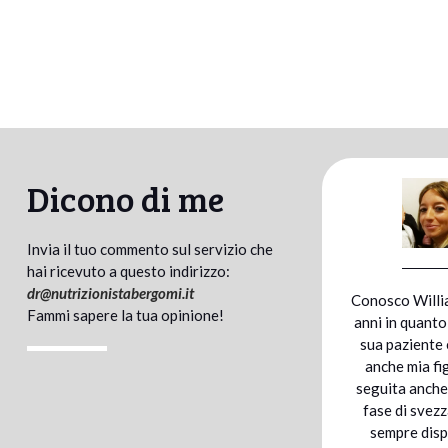
Dicono di me
Invia il tuo commento sul servizio che
hai ricevuto a questo indirizzo:
dr@
nutrizionistabergomi.it
entazione
Conosco Williams da tanti
Mi sono
Fammi sapere la tua opinione!
a portato ad
anni in quanto sono stata
Berg
peso davvero
sua paziente ed ora lo è
preparaz
razie alla
anche mia figlia. Mi ha
una mara
del dott.
seguita anche durante la
com
imparato a
fase di svezzamento; è
un’alimen
iei pasti,
sempre disponibile a
un’integ