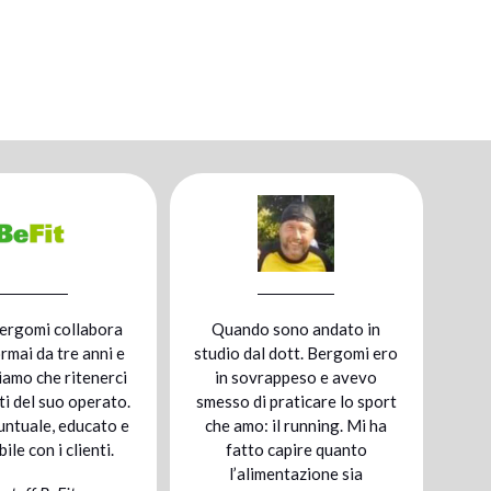
uando sono andato in
Mi sono affidata a Williams
dio dal dott. Bergomi ero
in quanto mi è stata
in sovrappeso e avevo
diagnosticata
sso di praticare lo sport
un’intolleranza al glutine. Ho
e amo: il running. Mi ha
dovuto cambiare molti
fatto capire quanto
elementi della mia
l’alimentazione sia
alimentazione quotidiana,