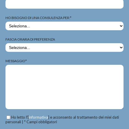
HO BISOGNO DI UNA CONSULENZA PER:*
FASCIA ORARIA DI PREFERENZA
MESSAGGIO*
Ho letto l'[
informativa
] e acconsento al trattamento dei miei dati
personali | * Campi obbligatori