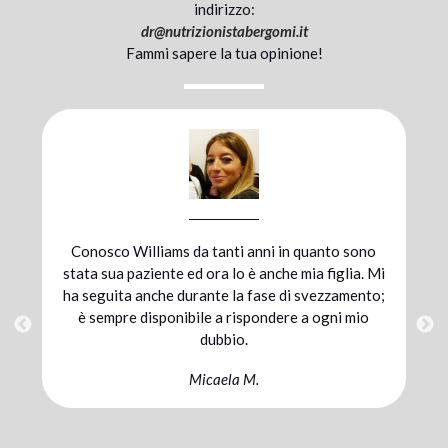
indirizzo:
dr@
nutrizionistabergomi.it
Fammi sapere la tua opinione!
ti anni in quanto sono
Mi sono affidata al dott. Berg
lo è anche mia figlia. Mi
preparazione atletica per una 
la fase di svezzamento;
alla combinazione di un’alimen
rispondere a ogni mio
e un’integrazione mirata ho ra
io.
traguardo. Sono pienamente so
sinergia con cui abbiamo lavorat
a M.
il mio coach.
Chiara C.