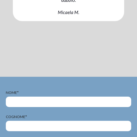
traguardo. Sono pienamente soddisfatta della
sinergia con cui abbiamo lavorato io, Williams e
il mio coach.
Chiara C.
NOME*
COGNOME*