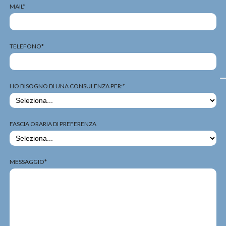
MAIL*
TELEFONO*
HO BISOGNO DI UNA CONSULENZA PER:*
FASCIA ORARIA DI PREFERENZA
MESSAGGIO*